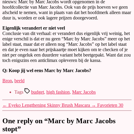
nieuws: Marc by Marc Jacobs wordt opgenomen in de
hoofdcollectie van Marc Jacobs. Ook van de prijs hoeven we geen
afscheid te nemen, want in plaats van dat het hoofdmerk alleen maar
duur is, worden er ook lagere prijzen doorgevoerd.
Eigenlijk verandert er niet veel
Conclusie van dit verhaal: er verandert dus eigenlijk vrij weinig, het
enige verschil is dat er nu geen “Marc by Marc Jacobs” meer op het
label staat, maar dat er alleen nog “Marc Jacobs” op het label staat
en dat je even naar het prijskaartje moet kijken om te checken of je
niet per ongeluk een duurdere variant hebt beetgepakt. Want dat zou
toch enigszins een anticlimax opleveren bij de kassa.
Q: Koop jij wel eens Marc by Marc Jacobs?
Bron
,
beeld
Tags
budget
,
high fashion
,
Marc Jacobs
←
Eyeko Lengthening Skinny Brush Mascara
→
Favorieten 30
One reply on “Marc by Marc Jacobs
stopt”