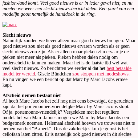
fashion-land komt. Veel goed nieuws is er in ieder geval niet, en nu
moeten we weer een slecht-nieuws-bericht delen. Een parel van een
modelijn gooit namelijk de handdoek in de ring.
Slecht nieuws
Natuurlijk zouden we liever alleen maar goed nieuws brengen. Maar
goed nieuws zou niet als goed nieuws ervaren worden als er geen
slecht nieuws zou zijn. Als er alleen maar pieken zijn ervaar je de
pieken niet meer als pieken. Pieken hebben dalen nodig om
onderscheid te kunnen maken. Maar het is de laatste tijd wel wat
veel slecht nieuws. Zo berichtten we eerder al dat het
best betaalde
model ter wereld
, Gisele Bündchen
zou stoppen met modeshows
.
En nu vingen we een bericht op dat Marc by Marc Jacobs ermee
kapt.
Afscheid nemen bestaat niet
Al heeft Marc Jacobs het zelf nog niet eens bevestigd, de geruchten
zijn dat het portemonnee-vriendelijke Marc by Marc Jacobs stopt.
Of ja, portemonne-vriendelijk? Vergeleken met het reguliere
modelabel van Marc Jabocs mogen we Marc by Marc Jacobs een
budgetmerk noemen. Helemaal afscheid hoeven we trouwens niet te
nemen van het “B-merk”. Dus de zakdoekjes kun je gerust is het
cellofaan laten zitten. Er is namelijk ook goed nieuws in dit slechte