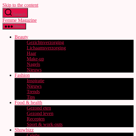
Skip to the content
Search
Femme Magazine
Menu
Beauty
Gezichtsverzorging
Lichaamsverzorging
Haar
Make-up
Nagels
Nieuws
Fashion
Inspiratie
Nieuws
Trends
Tips
Food & health
Gezond eten
Gezond leven
Recepten
Sport & work-outs
Showbizz
Celebs