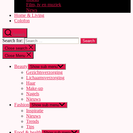
Film, tv en muziek
News
Home & Living
Colofon
Search
Search for:
Close search
Close Menu
Beauty
Show sub menu
Gezichtsverzorging
Lichaamsverzorging
Haar
Make-up
Nagels
Nieuws
Fashion
Show sub menu
Inspiratie
Nieuws
Trends
Tips
Food & health
Show sub menu