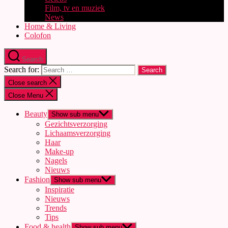
Film, tv en muziek
News
Home & Living
Colofon
Search
Search for:
Close search
Close Menu
Beauty
Show sub menu
Gezichtsverzorging
Lichaamsverzorging
Haar
Make-up
Nagels
Nieuws
Fashion
Show sub menu
Inspiratie
Nieuws
Trends
Tips
Food & health
Show sub menu