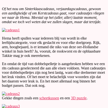
Of het nou om Sinterklaascadeaus, verjaardagscadeaus, gewoon
een aardigheidje of om Kerstcadeaus gaat, voor cadeautjes vliegen
we naar de Hema. Meestal op het (aller, aller) laatste moment,
omdat we toch wel weten dat we zullen slagen, maar dat terzijde.
Hema heeft spullen waar iedereen blij van wordt in elke
leeftijdscategorie, voor elk geslacht en voor elke doelgroep. Rijk,
arm, hoogbejaard, is er iemand die niks van deze oer-Hollandse
winkel in huis heeft? Ja, vooruit, de rookworst en de opblaasbare
Takkie mag je ook meerekenen.
En omdat de tijd van dobbelspelletje is aangebroken hebben we een
rits cadeaus geselecteerd die aan alle eisen voldoen. Want cadeautjes
voor dobbelspelletjes zijn nog best lastig, want elke deelnemer moet
het leuk vinden. Of het moet te belachelijk voor woorden zijn dat
het daarom weer leuk is. En het moet allemaal nog binnen het
budget passen. Dat ook nog.
Gekke dingen zoals een
scheetkussen
en een
3D puzzle
.