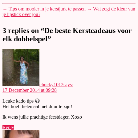
←
Tips om mooier in je kerstjurk te passen
→
Wat zegt de kleur van
je lipstick over jou?
3 replies on “De beste Kerstcadeaus voor
elk dobbelspel”
chucky1012
says:
17 December 2014 at 09:28
Leuke kado tips 😉
Het hoeft helemaal niet duur te zijn!
Ik wens jullie prachtige feestdagen Xoxo
Reply