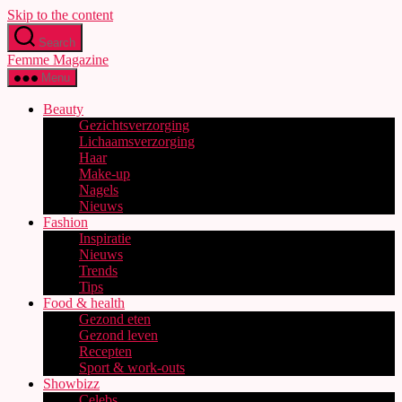
Skip to the content
Search
Femme Magazine
Menu
Beauty
Gezichtsverzorging
Lichaamsverzorging
Haar
Make-up
Nagels
Nieuws
Fashion
Inspiratie
Nieuws
Trends
Tips
Food & health
Gezond eten
Gezond leven
Recepten
Sport & work-outs
Showbizz
Celebs