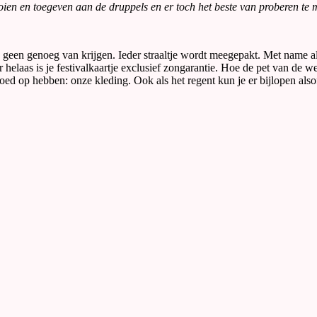
ooien en toegeven aan de druppels en er toch het beste van proberen te
en genoeg van krijgen. Ieder straaltje wordt meegepakt. Met name als he
helaas is je festivalkaartje exclusief zongarantie. Hoe de pet van de w
op hebben: onze kleding. Ook als het regent kun je er bijlopen alsof j