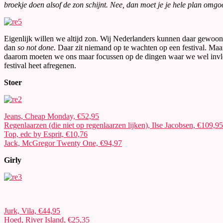
broekje doen alsof de zon schijnt. Nee, dan moet je je hele plan omg
Eigenlijk willen we altijd zon. Wij Nederlanders kunnen daar gewoon ge
dan
so not done.
Daar zit niemand op te wachten op een festival. Maar 
daarom moeten we ons maar focussen op de dingen waar we wel invloed 
festival heet afregenen.
Stoer
Jeans, Cheap Monday, €52,95
Regenlaarzen (die niet op regenlaarzen lijken), Ilse Jacobsen, €109,95
Top, edc by Esprit, €10,76
Jack, McGregor Twenty One, €94,97
Girly
Jurk, Vila, €44,95
Hoed, River Island, €25,35