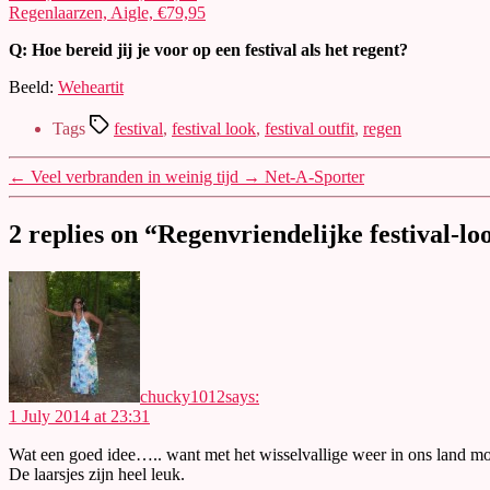
Regenlaarzen, Aigle, €79,95
Q: Hoe bereid jij je voor op een festival als het regent?
Beeld:
Weheartit
Tags
festival
,
festival look
,
festival outfit
,
regen
←
Veel verbranden in weinig tijd
→
Net-A-Sporter
2 replies on “Regenvriendelijke festival-lo
chucky1012
says:
1 July 2014 at 23:31
Wat een goed idee….. want met het wisselvallige weer in ons land moe
De laarsjes zijn heel leuk.