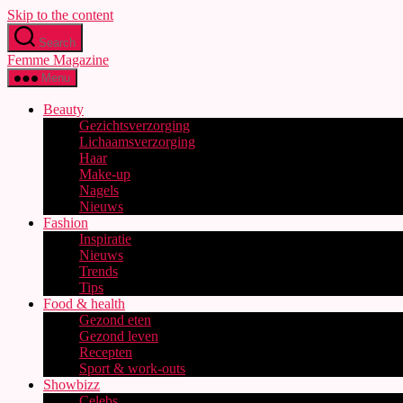
Skip to the content
Search
Femme Magazine
Menu
Beauty
Gezichtsverzorging
Lichaamsverzorging
Haar
Make-up
Nagels
Nieuws
Fashion
Inspiratie
Nieuws
Trends
Tips
Food & health
Gezond eten
Gezond leven
Recepten
Sport & work-outs
Showbizz
Celebs