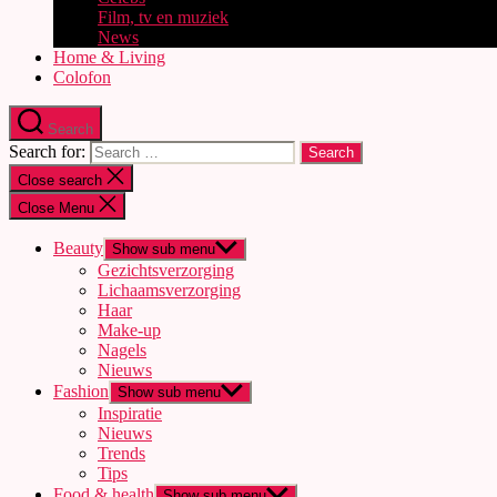
Film, tv en muziek
News
Home & Living
Colofon
Search
Search for:
Close search
Close Menu
Beauty
Show sub menu
Gezichtsverzorging
Lichaamsverzorging
Haar
Make-up
Nagels
Nieuws
Fashion
Show sub menu
Inspiratie
Nieuws
Trends
Tips
Food & health
Show sub menu