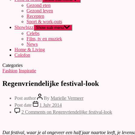
Gezond eten
Gezond leven
Recepten
Sport & work-outs
Showbizz
Show sub menu
Celebs
Film, tv en muziek
News
Home & Living
Colofon
Categories
Fashion
Inspiratie
Regenvriendelijke festival-look
Post author
By
Marielle Vermeer
Post date
1 July 2014
2 Comments
on Regenvriendelijke festival-look
Dat festival, waar je al ongeveer een half jaar naartoe leeft, je leven