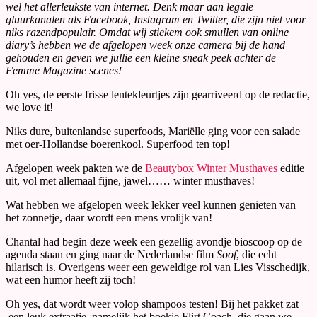
wel het allerleukste van internet. Denk maar aan legale
gluurkanalen als Facebook, Instagram en Twitter, die zijn niet voor
niks razendpopulair. Omdat wij stiekem ook smullen van online
diary’s hebben we de afgelopen week onze camera bij de hand
gehouden en geven we jullie een kleine sneak peek achter de
Femme Magazine scenes!
Oh yes, de eerste frisse lentekleurtjes zijn gearriveerd op de redactie,
we love it!
Niks dure, buitenlandse superfoods, Mariëlle ging voor een salade
met oer-Hollandse boerenkool. Superfood ten top!
Afgelopen week pakten we de
Beautybox Winter Musthaves
editie
uit, vol met allemaal fijne, jawel…… winter musthaves!
Wat hebben we afgelopen week lekker veel kunnen genieten van
het zonnetje, daar wordt een mens vrolijk van!
Chantal had begin deze week een gezellig avondje bioscoop op de
agenda staan en ging naar de Nederlandse film
Soof
, die echt
hilarisch is. Overigens weer een geweldige rol van Lies Visschedijk,
wat een humor heeft zij toch!
Oh yes, dat wordt weer volop shampoos testen! Bij het pakket zat
een leuk extraatje, namelijk het boekje Flirt Coach, die gaan we