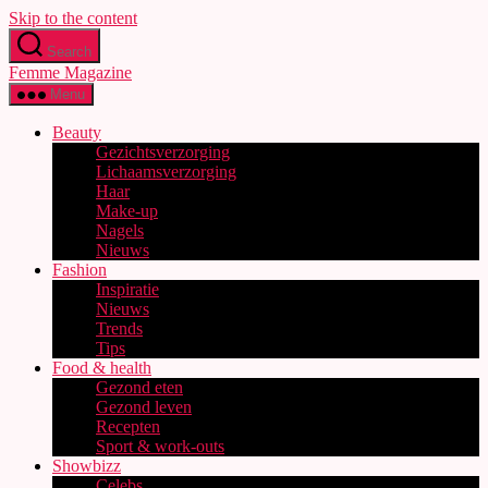
Skip to the content
Search
Femme Magazine
Menu
Beauty
Gezichtsverzorging
Lichaamsverzorging
Haar
Make-up
Nagels
Nieuws
Fashion
Inspiratie
Nieuws
Trends
Tips
Food & health
Gezond eten
Gezond leven
Recepten
Sport & work-outs
Showbizz
Celebs