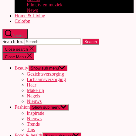
Film, tv en muziek
News
Home & Living
Colofon
Search
Search for:
Close search
Close Menu
Beauty
Show sub menu
Gezichtsverzorging
Lichaamsverzorging
Haar
Make-up
Nagels
Nieuws
Fashion
Show sub menu
Inspiratie
Nieuws
Trends
Tips
Food & health
Show sub menu