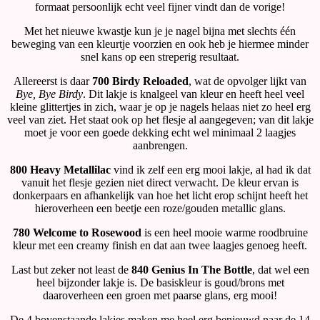
formaat persoonlijk echt veel fijner vindt dan de vorige!
Met het nieuwe kwastje kun je je nagel bijna met slechts één
beweging van een kleurtje voorzien en ook heb je hiermee minder
snel kans op een streperig resultaat.
Allereerst is daar
700 Birdy Reloaded
, wat de opvolger lijkt van
Bye, Bye Birdy
. Dit lakje is knalgeel van kleur en heeft heel veel
kleine glittertjes in zich, waar je op je nagels helaas niet zo heel erg
veel van ziet. Het staat ook op het flesje al aangegeven; van dit lakje
moet je voor een goede dekking echt wel minimaal 2 laagjes
aanbrengen.
800 Heavy Metallilac
vind ik zelf een erg mooi lakje, al had ik dat
vanuit het flesje gezien niet direct verwacht. De kleur ervan is
donkerpaars en afhankelijk van hoe het licht erop schijnt heeft het
hieroverheen een beetje een roze/gouden metallic glans.
780 Welcome to Rosewood
is een heel mooie warme roodbruine
kleur met een creamy finish en dat aan twee laagjes genoeg heeft.
Last but zeker not least de
840 Genius In The Bottle
, dat wel een
heel bijzonder lakje is. De basiskleur is goud/brons met
daaroverheen een groen met paarse glans, erg mooi!
De 4 bovenstaande lakjes maken me heel erg benieuwd naar de 14