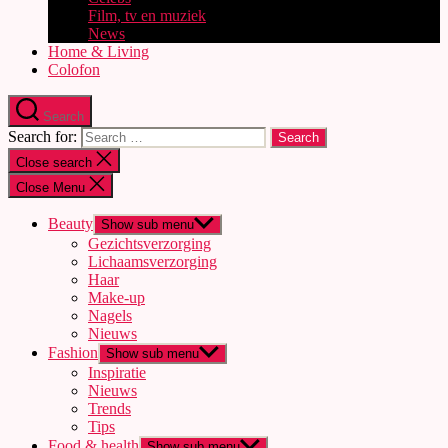
Film, tv en muziek
News
Home & Living
Colofon
Search
Search for:
Close search
Close Menu
Beauty
Show sub menu
Gezichtsverzorging
Lichaamsverzorging
Haar
Make-up
Nagels
Nieuws
Fashion
Show sub menu
Inspiratie
Nieuws
Trends
Tips
Food & health
Show sub menu