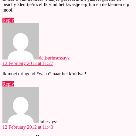
peachy kleurtje/roze! Ik vind het kwastje erg fijn en de kleuren erg
mooi!
Reply
deijsprinses
says:
12 February 2012 at 11:27
Ik moet dringend *waaa* naar het kruidvat!
Reply
Julie
says:
12 February 2012 at 11:40