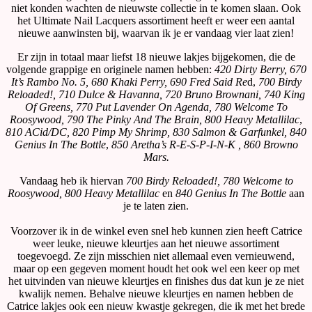
niet konden wachten de nieuwste collectie in te komen slaan. Ook
het Ultimate Nail Lacquers assortiment heeft er weer een aantal
nieuwe aanwinsten bij, waarvan ik je er vandaag vier laat zien!
Er zijn in totaal maar liefst 18 nieuwe lakjes bijgekomen, die de
volgende grappige en originele namen hebben:
420 Dirty Berry, 670
It’s Rambo No. 5, 680 Khaki Perry, 690 Fred Said Re
d,
700 Birdy
Reloaded!, 710 Dulce & Havanna, 720 Bruno Brownani, 740 King
Of Greens
, 770 Put Lavender On Agenda, 780 Welcome To
Roosywood, 790 The Pinky And The Brain, 800 Heavy Metallilac
,
810 ACid/DC, 820 Pimp My Shrimp, 830 Salmon & Garfunkel, 840
Genius In The Bottle
,
850 Aretha’s R-E-S-P-I-N-K , 860 Browno
Mars.
Vandaag heb ik hiervan
700 Birdy Reloaded!,
780 Welcome to
Roosywood,
800 Heavy Metallilac
en
840 Genius In The Bottle
aan
je te laten zien.
Voorzover ik in de winkel even snel heb kunnen zien heeft Catrice
weer leuke, nieuwe kleurtjes aan het nieuwe assortiment
toegevoegd. Ze zijn misschien niet allemaal even vernieuwend,
maar op een gegeven moment houdt het ook wel een keer op met
het uitvinden van nieuwe kleurtjes en finishes dus dat kun je ze niet
kwalijk nemen. Behalve nieuwe kleurtjes en namen hebben de
Catrice lakjes ook een nieuw kwastje gekregen, die ik met het brede