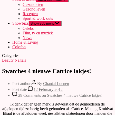
Gezond eten
Gezond leven
Recepten
Sport & work-outs
Showbizz
Show sub menu
Celebs
Film, tv en muziek
News
Home & Living
Colofon
Categories
Beauty
Nagels
Swatches 4 nieuwe Catrice lakjes!
Post author
By
Chantal Loenen
Post date
12 February 2012
29 Comments
on Swatches 4 nieuwe Catrice lakjes!
Ik denk dat er geen merk is geweest dat de gemoederen de
afgelopen tijd zo bezig heeft gehouden als Catrice. Mening Kruidvat
filiaal is de afgelopen week gestalkt en platgelopen door meiden die