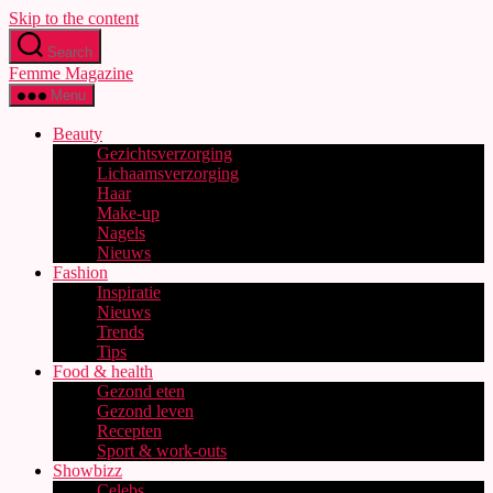
Skip to the content
Search
Femme Magazine
Menu
Beauty
Gezichtsverzorging
Lichaamsverzorging
Haar
Make-up
Nagels
Nieuws
Fashion
Inspiratie
Nieuws
Trends
Tips
Food & health
Gezond eten
Gezond leven
Recepten
Sport & work-outs
Showbizz
Celebs